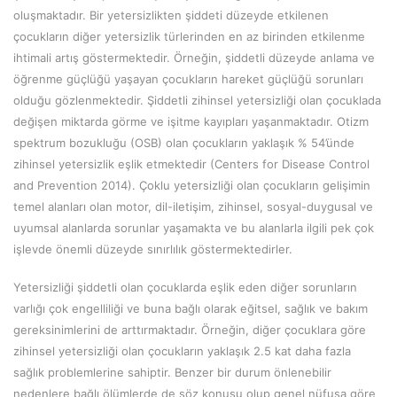
oluşmaktadır. Bir yetersizlikten şiddeti düzeyde etkilenen
çocukların diğer yetersizlik türlerinden en az birinden etkilenme
ihtimali artış göstermektedir. Örneğin, şiddetli düzeyde anlama ve
öğrenme güçlüğü yaşayan çocukların hareket güçlüğü sorunları
olduğu gözlenmektedir. Şiddetli zihinsel yetersizliği olan çocuklada
değişen miktarda görme ve işitme kayıpları yaşanmaktadır. Otizm
spektrum bozukluğu (OSB) olan çocukların yaklaşık % 54’ünde
zihinsel yetersizlik eşlik etmektedir (Centers for Disease Control
and Prevention 2014). Çoklu yetersizliği olan çocukların gelişimin
temel alanları olan motor, dil-iletişim, zihinsel, sosyal-duygusal ve
uyumsal alanlarda sorunlar yaşamakta ve bu alanlarla ilgili pek çok
işlevde önemli düzeyde sınırlılık göstermektedirler.
Yetersizliği şiddetli olan çocuklarda eşlik eden diğer sorunların
varlığı çok engelliliği ve buna bağlı olarak eğitsel, sağlık ve bakım
gereksinimlerini de arttırmaktadır. Örneğin, diğer çocuklara göre
zihinsel yetersizliği olan çocukların yaklaşık 2.5 kat daha fazla
sağlık problemlerine sahiptir. Benzer bir durum önlenebilir
nedenlere bağlı ölümlerde de söz konusu olup genel nüfusa göre