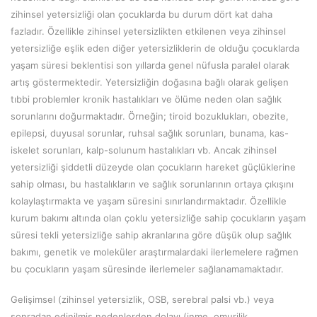
zihinsel yetersizliği olan çocuklarda bu durum dört kat daha
fazladır. Özellikle zihinsel yetersizlikten etkilenen veya zihinsel
yetersizliğe eşlik eden diğer yetersizliklerin de olduğu çocuklarda
yaşam süresi beklentisi son yıllarda genel nüfusla paralel olarak
artış göstermektedir. Yetersizliğin doğasına bağlı olarak gelişen
tıbbi problemler kronik hastalıkları ve ölüme neden olan sağlık
sorunlarını doğurmaktadır. Örneğin; tiroid bozuklukları, obezite,
epilepsi, duyusal sorunlar, ruhsal sağlık sorunları, bunama, kas-
iskelet sorunları, kalp-solunum hastalıkları vb. Ancak zihinsel
yetersizliği şiddetli düzeyde olan çocukların hareket güçlüklerine
sahip olması, bu hastalıkların ve sağlık sorunlarının ortaya çıkışını
kolaylaştırmakta ve yaşam süresini sınırlandırmaktadır. Özellikle
kurum bakımı altında olan çoklu yetersizliğe sahip çocukların yaşam
süresi tekli yetersizliğe sahip akranlarına göre düşük olup sağlık
bakımı, genetik ve moleküler araştırmalardaki ilerlemelere rağmen
bu çocukların yaşam süresinde ilerlemeler sağlanamamaktadır.
Gelişimsel (zihinsel yetersizlik, OSB, serebral palsi vb.) veya
sonradan edinilmiş nedenlerden dolayı (inme, omurilik