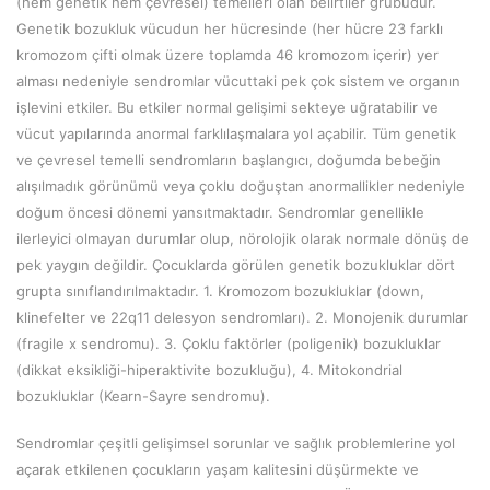
(hem genetik hem çevresel) temelleri olan belirtiler grubudur.
Genetik bozukluk vücudun her hücresinde (her hücre 23 farklı
kromozom çifti olmak üzere toplamda 46 kromozom içerir) yer
alması nedeniyle sendromlar vücuttaki pek çok sistem ve organın
işlevini etkiler. Bu etkiler normal gelişimi sekteye uğratabilir ve
vücut yapılarında anormal farklılaşmalara yol açabilir. Tüm genetik
ve çevresel temelli sendromların başlangıcı, doğumda bebeğin
alışılmadık görünümü veya çoklu doğuştan anormallikler nedeniyle
doğum öncesi dönemi yansıtmaktadır. Sendromlar genellikle
ilerleyici olmayan durumlar olup, nörolojik olarak normale dönüş de
pek yaygın değildir. Çocuklarda görülen genetik bozukluklar dört
grupta sınıflandırılmaktadır. 1. Kromozom bozukluklar (down,
klinefelter ve 22q11 delesyon sendromları). 2. Monojenik durumlar
(fragile x sendromu). 3. Çoklu faktörler (poligenik) bozukluklar
(dikkat eksikliği-hiperaktivite bozukluğu), 4. Mitokondrial
bozukluklar (Kearn-Sayre sendromu).
Sendromlar çeşitli gelişimsel sorunlar ve sağlık problemlerine yol
açarak etkilenen çocukların yaşam kalitesini düşürmekte ve