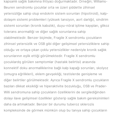
kapsamlı sağlık bakımına ihtiyacı doğurmaktadır. Örneğin; Williams-
Beuren sendromlu çocuklar orta ve üzeri şiddette zihinsel
yetersizliğe sahip olup endokrin sistem sorunları (hipotiroid), kalp-
dolaşım sistemi problemleri (yüksek tansiyon, aort darlığı), sindirim
sistemi sorunları (kronik kabızlık), duyu-nöral işitme kayıpları, glikoz
tolerans anormalliği ve diğer sağlık sorunlarına sahip
olabilmektedir. Benzer biçimde, Fragile X sendromlu çocukların
zihinsel yetersizlik ve OSB gibi diğer gelişimsel yetersizliklere sahip
olduğu ve ortaya çıkan çoklu yetersizlikler nedeniyle kronik sağlık
sorunlarının eşlik ettiği görülmektedir. Fragile X sendromlu
çocuklardq görülen semptomlar (hastalık belirtisi) arasında
konnektif doku anormalliklerine bağlı kalp kapağı sorunları, skolyoz
(omugra eğrilikleri), eklem gevşekliği, testislerde genişleme ve
diğer belirtiler görülmektedir. Ayrıca Fragile X sendromlu çocukların
bazıları dikkat eksikliği ve hiperaktivite bozukluğu, OSB ve Prader-
Willi sendromuna sahip çocukların özelliklerini de sergilediğinden
dolayı ilave gelişimsel özellikler gösterip sağlık bakım gereksinimleri
daha da artmaktadır. Benzer bir durumu tuberoz sklerozis
kompleksinde de görmek mümkün olup bu tanıya sahip çocukların