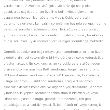
yaralanmaları, Alzheimer vb.) çoklu yetersizliğe sahip olan
çocuklarda sağlık sorunları özellikle belirli vücut işlevleri ve
yapılarında benzerlikler göstermektedir. Çoklu yetersizlik
durumunda ortaya çıkan sağlık sorunlarının başında epilepsi, görme
ve işitme sorunları, solunum problemleri, ağız ve diş sorunları,
yutma sorunları, beslenme sorunları, tuvalet sorunları, hareket ve
duruş sorunları, uyku sorunları, cilt ve diğer sorunlar gelmektedir.
Genetik bozukluklara bağlı ortaya çıkan sendromlar, orta ve üzeri
şiddette zihinsel yetersizlikle birlikte görülerek çoklu yetersizlikleri
oluşturmaktadır. En çok karşılaşılan ve çoklu yetersizliğe neden
olan sendromlar arasında Rett sendromu, Angelman sendromu,
Williams-Beuren sendromu, Prader-Willi sendromu, Cornelia de
Lange sendromu, Sanfilippo sendromu, Fragile X sendromu,
tuberoz sklerozis kompleksi ve diğerleri yer almaktadır. Sendrom;
yinelenebilir, yapısal sorunların tanımlanabilir biçimleri ve/veya
ikincil sonuçlarının olduğu, genetik (kromozomal, tek gen
bozukluğu), çevresel (kimyasal, fiziksel faktörler) veya karmaşık