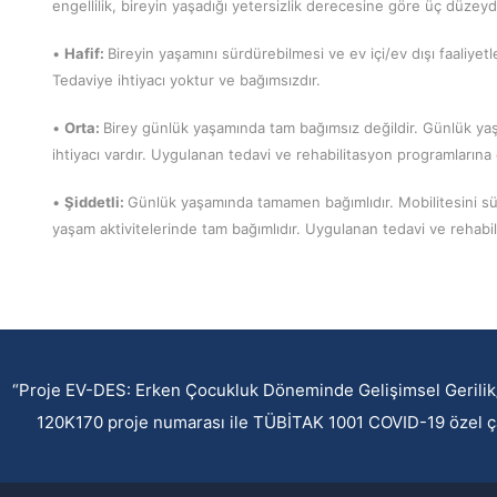
engellilik, bireyin yaşadığı yetersizlik derecesine göre üç düzeyde
•
Hafif:
Bireyin yaşamını sürdürebilmesi ve ev içi/ev dışı faaliyetl
Tedaviye ihtiyacı yoktur ve bağımsızdır.
•
Orta:
Birey günlük yaşamında tam bağımsız değildir. Günlük yaşa
ihtiyacı vardır. Uygulanan tedavi ve rehabilitasyon programlarına
•
Şiddetli:
Günlük yaşamında tamamen bağımlıdır. Mobilitesini sürd
yaşam aktivitelerinde tam bağımlıdır. Uygulanan tedavi ve rehabil
“Proje EV-DES: Erken Çocukluk Döneminde Gelişimsel Gerilik/
120K170 proje numarası ile TÜBİTAK 1001 COVID-19 özel ça