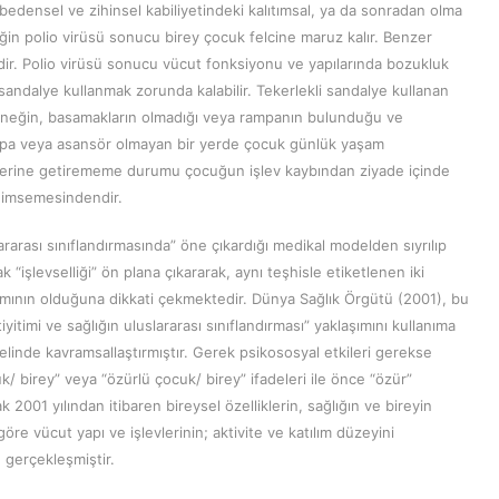
bedensel ve zihinsel kabiliyetindeki kalıtımsal, ya da sonradan olma
in polio virüsü sonucu birey çocuk felcine maruz kalır. Benzer
edir. Polio virüsü sonucu vücut fonksiyonu ve yapılarında bozukluk
 sandalye kullanmak zorunda kalabilir. Tekerlekli sandalye kullanan
Örneğin, basamakların olmadığı veya rampanın bulunduğu ve
rampa veya asansör olmayan bir yerde çocuk günlük yaşam
Bu yerine getirememe durumu çocuğun işlev kaybından ziyade içinde
benimsemesindendir.
rarası sınıflandırmasında” öne çıkardığı medikal modelden sıyrılıp
k “işlevselliği” ön plana çıkararak, aynı teşhisle etiketlenen iki
tılımının olduğuna dikkati çekmektedir. Dünya Sağlık Örgütü (2001), bu
iyitimi ve sağlığın uluslararası sınıflandırması” yaklaşımını kullanıma
emelinde kavramsallaştırmıştır. Gerek psikososyal etkileri gerekse
/ birey” veya “özürlü çocuk/ birey” ifadeleri ile önce “özür”
 2001 yılından itibaren bireysel özelliklerin, sağlığın ve bireyin
göre vücut yapı ve işlevlerinin; aktivite ve katılım düzeyini
 gerçekleşmiştir.