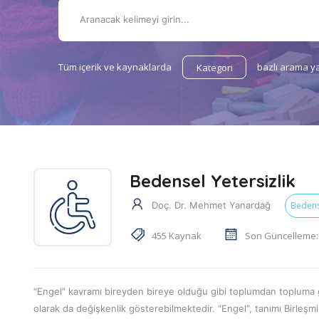
Tüm içerik ve kaynaklarda
bazlı arama ya
Kategori
Bedensel Yetersizlik
Doç. Dr. Mehmet Yanardağ
Bedense
455 Kaynak
Son Güncelleme: 
“Engel” kavramı bireyden bireye olduğu gibi toplumdan topluma g
olarak da değişkenlik gösterebilmektedir. “Engel”, tanımı Birleşmi