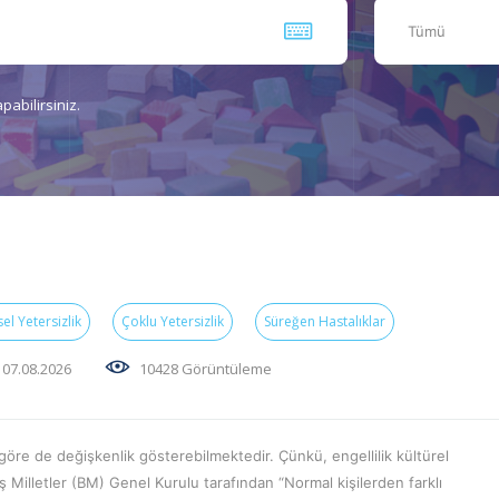
Tümü
pabilirsiniz.
l Yetersizlik
Çoklu Yetersizlik
Süreğen Hastalıklar
07.08.2026
10428 Görüntüleme
öre de değişkenlik gösterebilmektedir. Çünkü, engellilik kültürel
ş Milletler (BM) Genel Kurulu tarafından “Normal kişilerden farklı