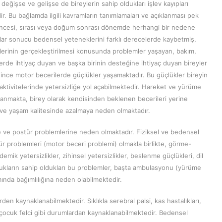
değişse ve gelişse de bireylerin sahip oldukları işlev kayıpları
. Bu bağlamda ilgili kavramların tanımlamaları ve açıklanması pek
ncesi, sırası veya doğum sonrası dönemde herhangi bir nedene
lar sonucu bedensel yeteneklerini farklı derecelerde kaybetmiş,
erinin gerçekleştirilmesi konusunda problemler yaşayan, bakım,
erde ihtiyaç duyan ve başka birinin desteğine ihtiyaç duyan bireyler
ince motor becerilerde güçlükler yaşamaktadır. Bu güçlükler bireyin
ktivitelerinde yetersizliğe yol açabilmektedir. Hareket ve yürüme
ıtlanmakta, birey olarak kendisinden beklenen becerileri yerine
ve yaşam kalitesinde azalmaya neden olmaktadır.
ite ve postür problemlerine neden olmaktadır. Fiziksel ve bedensel
ür problemleri (motor beceri problemi) olmakla birlikte, görme-
mik yetersizlikler, zihinsel yetersizlikler, beslenme güçlükleri, dil
cukların sahip oldukları bu problemler, başta ambulasyonu (yürüme
nda bağımlılığına neden olabilmektedir.
den kaynaklanabilmektedir. Sıklıkla serebral palsi, kas hastalıkları,
 çocuk felci gibi durumlardan kaynaklanabilmektedir. Bedensel